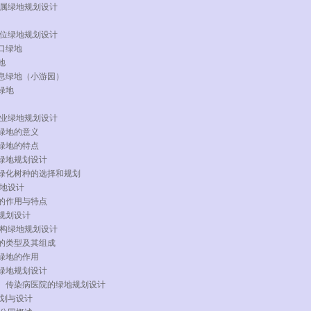
附属绿地规划设计
单位绿地规划设计
口绿地
地
息绿地（小游园）
绿地
企业绿地规划设计
绿地的意义
绿地的特点
绿地规划设计
绿化树种的选择和规划
绿地设计
的作用与特点
规划设计
机构绿地规划设计
的类型及其组成
绿地的作用
绿地规划设计
、传染病医院的绿地规划设计
规划与设计