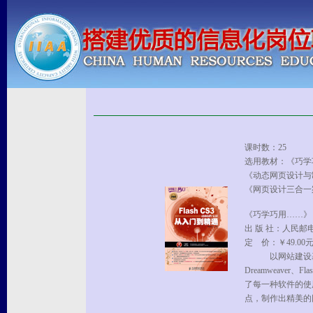
课时数：25
选用教材：《巧学巧用Dr
《动态网页设计与制作--
《网页设计三合一案
《巧学巧用……》
出 版 社：人民邮
定 价：￥49.00
以网站建设基础
Dreamweaver
了每一种软件的使
点，制作出精美的