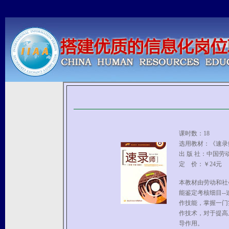
课时数：18
选用教材：《速录
出 版 社：中国劳
定 价：￥24元
本教材由劳动和社
能鉴定考核细目-
作技能，掌握一门
作技术，对于提高
导作用。