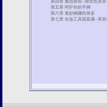
第四章 魅惑唇齿--唇齿也美容
第五章 呵护你的手脚
第六章 曼妙婀娜的身姿
第七章 化妆工具面面通--美