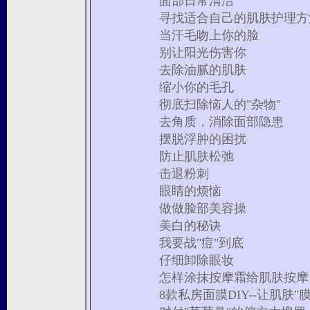
面部日常清洁
寻找适合自己的肌肤护理方
当汗毛吻上你的脸
别让阳光伤害你
去除油腻的肌肤
缩小你的毛孔
彻底扫除恼人的"杂物"
去角质，消除面部隐患
摆脱浮肿的困扰
防止肌肤松弛
击退粉刺
眼睛的烦恼
做做脸部美容操
美白的秘诀
我要战"痘"到底
仔细卸除眼妆
怎样涂抹按摩霜给肌肤按摩
8款私房面膜DIY--让肌肤"