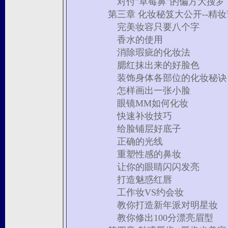
对付"草莓鼻"的偏方大搜罗
第三章 化妆秘笈大公开--精
完美妆容只要八个字
香水的使用
消除瑕疵的化妆法
腮红抹出来的好脸色
装饰身体各部位的化妆秘诀
怎样画出一张小脸
眼镜MM如何化妆
快速补妆技巧
给脸铺层好底子
正确的光线
重塑性感的鼻妆
让你的眼睛闪闪发亮
打造魅惑红唇
工作妆VS约会妆
教你打造新年派对明星妆
教你修出100分漂亮眉型