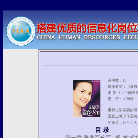
课时数：18
选用教材：《做自
出 版 社：中国画
定 价：￥36元
世界上最美丽的服
视觉上可以传递美
的感觉，甚至让人
目 录
第一章 美发百分百--揭"发"