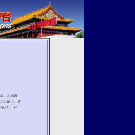
线、定线设
土墙设计、柔
的类型、构