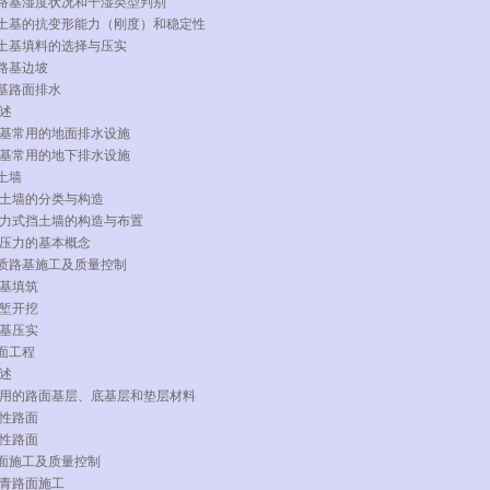
基湿度状况和干湿类型判别
基的抗变形能力（刚度）和稳定性
基填料的选择与压实
基边坡
基路面排水
述
基常用的地面排水设施
基常用的地下排水设施
土墙
土墙的分类与构造
力式挡土墙的构造与布置
压力的基本概念
质路基施工及质量控制
基填筑
堑开挖
基压实
面工程
述
用的路面基层、底基层和垫层材料
性路面
性路面
面施工及质量控制
青路面施工