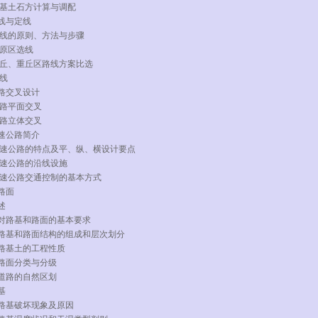
基土石方计算与调配
线与定线
线的原则、方法与步骤
原区选线
丘、重丘区路线方案比选
线
路交叉设计
路平面交叉
路立体交叉
速公路简介
速公路的特点及平、纵、横设计要点
速公路的沿线设施
速公路交通控制的基本方式
路面
述
路基和路面的基本要求
基和路面结构的组成和层次划分
基土的工程性质
面分类与分级
路的自然区划
基
基破坏现象及原因