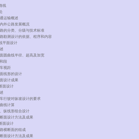
路线
论
通运输概述
内外公路发展概况
路的分类、分级与技术标准
路勘测设计的依据、程序和内容
线平面设计
述
面圆曲线半径、超高及加宽
和段
车视距
面线形的设计
面设计成果
断面设计
述
车行驶对纵坡设计的要求
曲线计算
、纵线形组合设计
断面设计方法及成果
断面设计
路横断面的组成
断面设计方法及成果