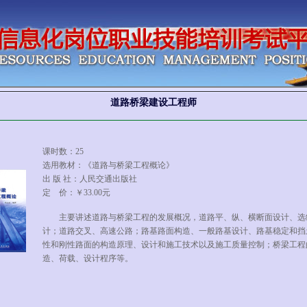
道路桥梁建设工程师
课时数：25
选用教材：《道路与桥梁工程概论》
出 版 社：人民交通出版社
定 价：￥33.00元
主要讲述道路与桥梁工程的发展概况，道路平、纵、横断面设计、选
计；道路交叉、高速公路；路基路面构造、一般路基设计、路基稳定和挡
性和刚性路面的构造原理、设计和施工技术以及施工质量控制；桥梁工程
造、荷载、设计程序等。